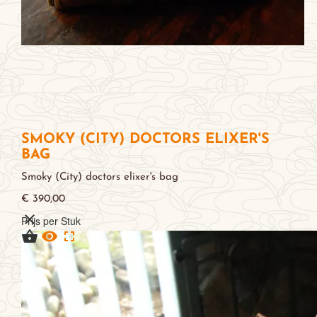
SMOKY (CITY) DOCTORS ELIXER'S
BAG
Smoky (City) doctors elixer's bag
€ 390,00

Prijs per Stuk


