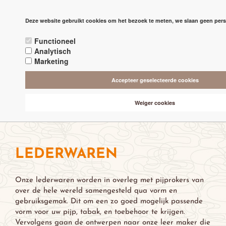
PAGINA'S
Deze website gebruikt cookies om het bezoek te meten, we slaan geen pers

check
RECHTSTREEKS VAN DE 'MAKERS'
Functioneel
Analytisch
check
ALTIJD BESCHIKBAAR 24/7
Marketing
check
ONLINE VEILIG & SNEL BETALEN
Accepteer geselecteerde cookies
check
Weiger cookies
VANAF € 75,- GRATIS BEZORGING (NL-BE)
LEDERWAREN
Onze lederwaren worden in overleg met pijprokers van
over de hele wereld samengesteld qua vorm en
gebruiksgemak. Dit om een zo goed mogelijk passende
vorm voor uw pijp, tabak, en toebehoor te krijgen.
Vervolgens gaan de ontwerpen naar onze leer maker die