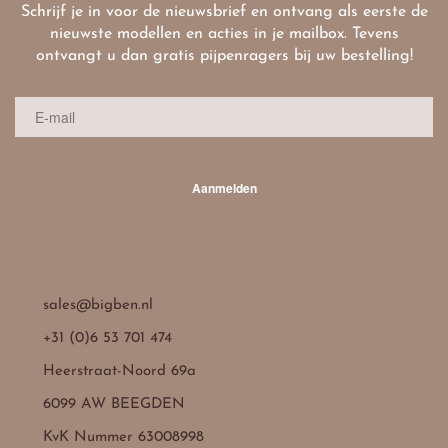
Schrijf je in voor de nieuwsbrief en ontvang als eerste de
nieuwste modellen en acties in je mailbox. Tevens
ontvangt u dan gratis pijpenragers bij uw bestelling!
Aanmelden

sales@bigben.nl

+31 (0)6 53 701 474

Heerstraat-Noord 69a
6099 AW BEEGDEN

KvK Nummer 63008998