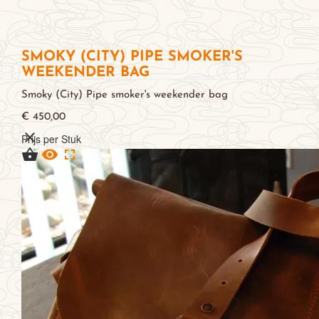
SMOKY (CITY) PIPE SMOKER'S
WEEKENDER BAG
Smoky (City) Pipe smoker's weekender bag
€ 450,00

Prijs per Stuk


