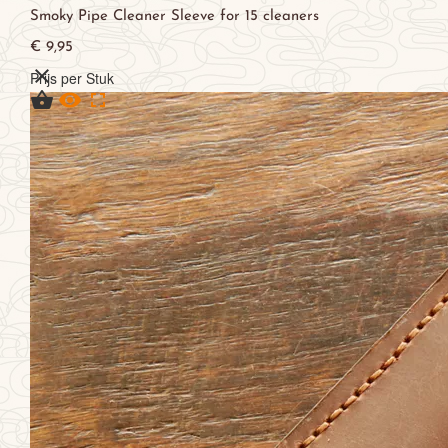
Smoky Pipe Cleaner Sleeve for 15 cleaners
€ 9,95

Prijs per Stuk


