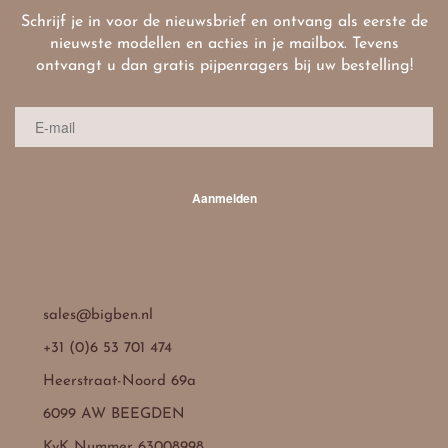
Schrijf je in voor de nieuwsbrief en ontvang als eerste de
nieuwste modellen en acties in je mailbox. Tevens
ontvangt u dan gratis pijpenragers bij uw bestelling!
Aanmelden

sales@bigben.nl

+31 (0)6 53 701 474

Heerstraat-Noord 69a
6099 AW BEEGDEN

KvK Nummer 63008998