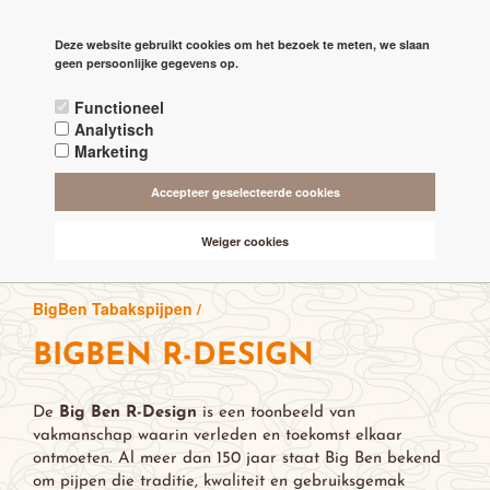
PAGINA'S
Deze website gebruikt cookies om het bezoek te meten, we slaan

check
geen persoonlijke gegevens op.
RECHTSTREEKS VAN DE 'MAKERS'
Functioneel
check
ALTIJD BESCHIKBAAR 24/7
Analytisch
Marketing
check
ONLINE VEILIG & SNEL BETALEN
Accepteer geselecteerde cookies
check
VANAF € 75,- GRATIS BEZORGING (NL-BE)
Weiger cookies
BigBen Tabakspijpen /
BIGBEN R-DESIGN
De
Big Ben R-Design
is een toonbeeld van
vakmanschap waarin verleden en toekomst elkaar
ontmoeten. Al meer dan 150 jaar staat Big Ben bekend
om pijpen die traditie, kwaliteit en gebruiksgemak