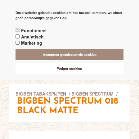
PAGINA'S
Deze website gebruikt cookies om het bezoek te meten, we slaan

check
geen persoonlijke gegevens op.
RECHTSTREEKS VAN DE 'MAKERS'
Functioneel
check
ALTIJD BESCHIKBAAR 24/7
Analytisch
Marketing
check
ONLINE VEILIG & SNEL BETALEN
Accepteer geselecteerde cookies
check
VANAF € 75,- GRATIS BEZORGING (NL-BE)
Weiger cookies
BIGBEN TABAKSPIJPEN
/
BIGBEN SPECTRUM
/
BIGBEN SPECTRUM 018
BLACK MATTE