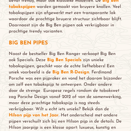
bevat trendy, maar ook klassieke modellen. De
Big Ben
tabakspijpen
worden gemaakt van bruyere knollen. Veel
tabakspijpen zijn afgewerkt met een transparante lak
waardoor de prachtige bruyere structuur zichtbaar blijft.
Daarnaast zijn de Big Ben pijpen ook verkrijgbaar in
prachtige trendy varianten.
BIG BEN PIPES
Naast de bestseller Big Ben Ranger verkoopt Big Ben
ook Specials. Deze
Big Ben Specials
zijn unieke
tabakspijpen, geschikt voor de echte liefhebbers! Een
uniek voorbeeld is de
Big Ben R-Design
. Ferdinand
Porsche was een pijproker en vond het daarom bijzonder
om zelf een tabakspijp te ontwerpen. Onder andere
door de strenge Europese regels rondom de tabakswet
zag Porsche Design vanaf 2012 af van de samenwerking,
maar deze prachtige tabakspijp is nog steeds
verkrijgbaar. Wilt u echt iets unieks? Bekijk dan de
Hilson pijp van het Jaar
. Het onderscheid met andere
pijpen verschuilt zich bij een Hilson pijp in de details. De
Hilson jaarpijp is een klasse apart: luxueus, kunstig en