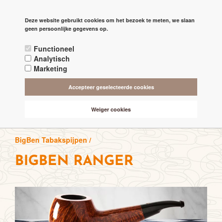
PAGINA'S
Deze website gebruikt cookies om het bezoek te meten, we slaan

check
geen persoonlijke gegevens op.
RECHTSTREEKS VAN DE 'MAKERS'
Functioneel
check
ALTIJD BESCHIKBAAR 24/7
Analytisch
Marketing
check
ONLINE VEILIG & SNEL BETALEN
Accepteer geselecteerde cookies
check
VANAF € 75,- GRATIS BEZORGING (NL-BE)
Weiger cookies
BigBen Tabakspijpen /
BIGBEN RANGER