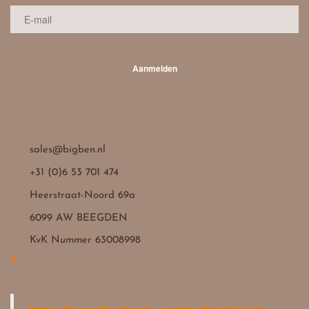
Aanmelden

sales@bigben.nl

+31 (0)6 53 701 474

Heerstraat-Noord 69a
6099 AW BEEGDEN

KvK Nummer 63008998