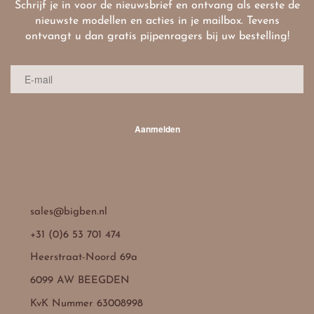
Schrijf je in voor de nieuwsbrief en ontvang als eerste de
nieuwste modellen en acties in je mailbox. Tevens
ontvangt u dan gratis pijpenragers bij uw bestelling!
Aanmelden

sales@bigben.nl

+31 (0)6 53 701 474

Heerstraat-Noord 69a
6099 AW BEEGDEN

KvK Nummer 63008998