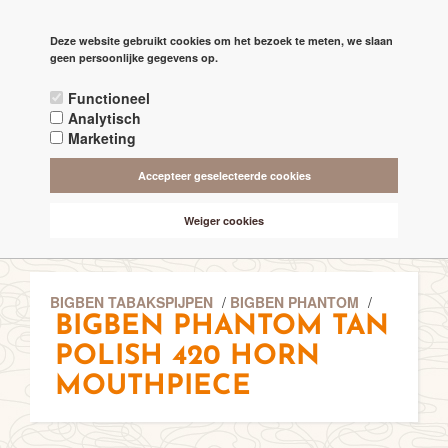
PAGINA'S
Deze website gebruikt cookies om het bezoek te meten, we slaan

check
geen persoonlijke gegevens op.
RECHTSTREEKS VAN DE 'MAKERS'
Functioneel
check
ALTIJD BESCHIKBAAR 24/7
Analytisch
Marketing
check
ONLINE VEILIG & SNEL BETALEN
Accepteer geselecteerde cookies
check
VANAF € 75,- GRATIS BEZORGING (NL-BE)
Weiger cookies
BIGBEN TABAKSPIJPEN
/
BIGBEN PHANTOM
/
BIGBEN PHANTOM TAN
POLISH 420 HORN
MOUTHPIECE