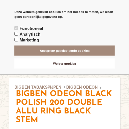
PAGINA'S
Deze website gebruikt cookies om het bezoek te meten, we slaan

check
geen persoonlijke gegevens op.
RECHTSTREEKS VAN DE 'MAKERS'
Functioneel
check
ALTIJD BESCHIKBAAR 24/7
Analytisch
Marketing
check
ONLINE VEILIG & SNEL BETALEN
Accepteer geselecteerde cookies
check
VANAF € 75,- GRATIS BEZORGING (NL-BE)
Weiger cookies
BIGBEN TABAKSPIJPEN
/
BIGBEN ODEON
/
BIGBEN ODEON BLACK
POLISH 200 DOUBLE
ALLU RING BLACK
STEM