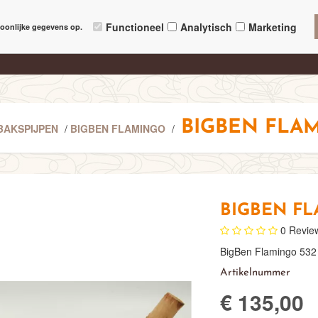
P PIJPMAKEN
REPARATIE VAN UW PIJP
NIEUWS EN ONTWIKKELINGEN
Functioneel
Analytisch
Marketing
oonlijke gegevens op.
check
check
EKS VAN DE 'MAKERS'
ALTIJD BESCHIKBAAR 24/7
ONLIN
BIGBEN FLAM
BAKSPIJPEN
/
BIGBEN FLAMINGO
/
BIGBEN FL
0
Revie
BigBen Flamingo 532 
Artikelnummer
€ 135,00