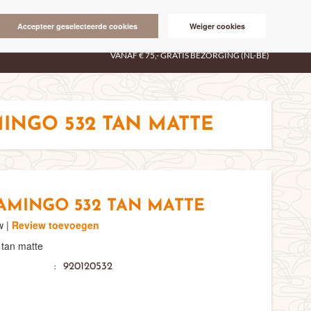
ALGEMENE VOORWAARDEN
CONTACT
Accepteer geselecteerde cookies
Weiger cookies
check
E VEILIG & SNEL BETALEN
VANAF € 75,- GRATIS BEZORGING (NL-BE)
INGO 532 TAN MATTE
AMINGO 532 TAN MATTE
w |
Review toevoegen
tan matte
:
920120532