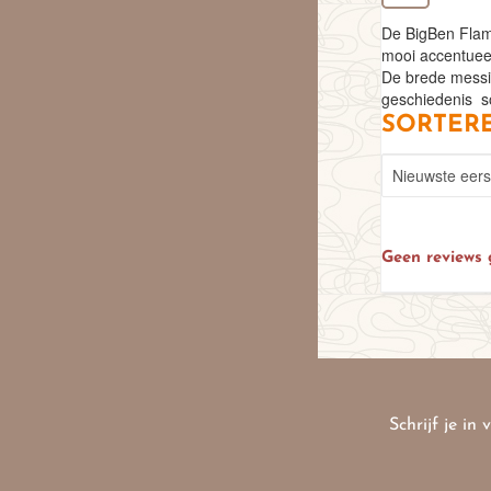
De BigBen Flami
mooi accentueert
De brede messing
geschiedenis  so
SORTERE
Geen reviews
Schrijf je in