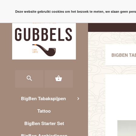
BEGINPAGINA
GESCHIEDENIS
WINKEL & EVENEMENTEN
WORKSHO
Deze website gebruikt cookies om het bezoek te meten, we slaan geen pers
check
RECHTSTRE
BIGBEN TA


BigBen Tabakspijpen
Tattoo
BigBen Starter Set
BigBen Aanbiedingen