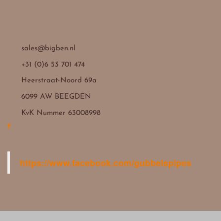

sales@bigben.nl

+31 (0)6 53 701 474

Heerstraat-Noord 69a
6099 AW BEEGDEN

KvK Nummer 63008998
https://www.facebook.com/gubbelspipes