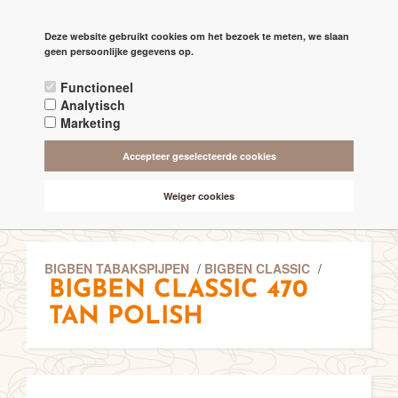
PAGINA'S
Deze website gebruikt cookies om het bezoek te meten, we slaan

check
geen persoonlijke gegevens op.
RECHTSTREEKS VAN DE 'MAKERS'
Functioneel
check
ALTIJD BESCHIKBAAR 24/7
Analytisch
Marketing
check
ONLINE VEILIG & SNEL BETALEN
Accepteer geselecteerde cookies
check
VANAF € 75,- GRATIS BEZORGING (NL-BE)
Weiger cookies
BIGBEN TABAKSPIJPEN
/
BIGBEN CLASSIC
/
BIGBEN CLASSIC 470
TAN POLISH