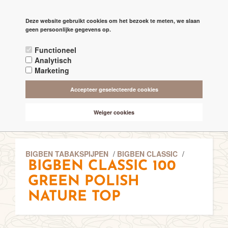
PAGINA'S
Deze website gebruikt cookies om het bezoek te meten, we slaan

check
geen persoonlijke gegevens op.
RECHTSTREEKS VAN DE 'MAKERS'
Functioneel
check
ALTIJD BESCHIKBAAR 24/7
Analytisch
Marketing
check
ONLINE VEILIG & SNEL BETALEN
Accepteer geselecteerde cookies
check
VANAF € 75,- GRATIS BEZORGING (NL-BE)
Weiger cookies
BIGBEN TABAKSPIJPEN
/
BIGBEN CLASSIC
/
BIGBEN CLASSIC 100
GREEN POLISH
NATURE TOP