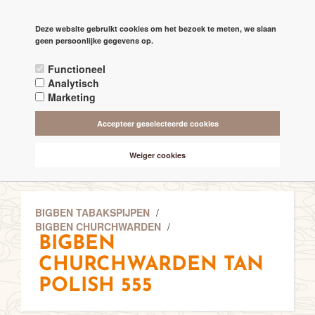
PAGINA'S
Deze website gebruikt cookies om het bezoek te meten, we slaan

check
geen persoonlijke gegevens op.
RECHTSTREEKS VAN DE 'MAKERS'
Functioneel
check
ALTIJD BESCHIKBAAR 24/7
Analytisch
Marketing
check
ONLINE VEILIG & SNEL BETALEN
Accepteer geselecteerde cookies
check
VANAF € 75,- GRATIS BEZORGING (NL-BE)
Weiger cookies
BIGBEN TABAKSPIJPEN
/
BIGBEN CHURCHWARDEN
/
BIGBEN
CHURCHWARDEN TAN
POLISH 555