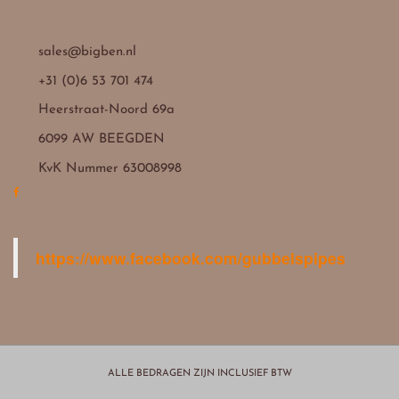

sales@bigben.nl

+31 (0)6 53 701 474

Heerstraat-Noord 69a
6099 AW BEEGDEN

KvK Nummer 63008998
https://www.facebook.com/gubbelspipes
ALLE BEDRAGEN ZIJN INCLUSIEF BTW