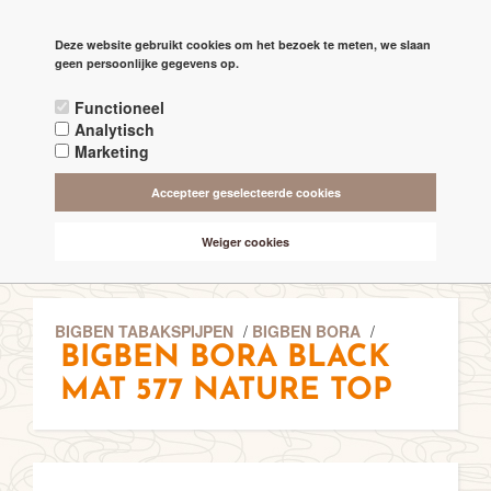
PAGINA'S
Deze website gebruikt cookies om het bezoek te meten, we slaan

check
geen persoonlijke gegevens op.
RECHTSTREEKS VAN DE 'MAKERS'
Functioneel
check
ALTIJD BESCHIKBAAR 24/7
Analytisch
Marketing
check
ONLINE VEILIG & SNEL BETALEN
Accepteer geselecteerde cookies
check
VANAF € 75,- GRATIS BEZORGING (NL-BE)
Weiger cookies
BIGBEN TABAKSPIJPEN
/
BIGBEN BORA
/
BIGBEN BORA BLACK
MAT 577 NATURE TOP