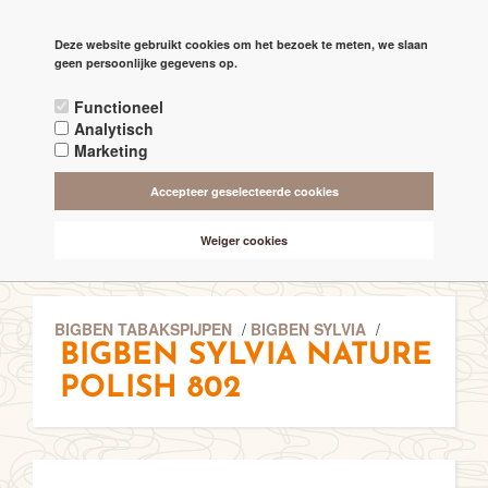
PAGINA'S
Deze website gebruikt cookies om het bezoek te meten, we slaan

check
geen persoonlijke gegevens op.
RECHTSTREEKS VAN DE 'MAKERS'
Functioneel
check
ALTIJD BESCHIKBAAR 24/7
Analytisch
Marketing
check
ONLINE VEILIG & SNEL BETALEN
Accepteer geselecteerde cookies
check
VANAF € 75,- GRATIS BEZORGING (NL-BE)
Weiger cookies
BIGBEN TABAKSPIJPEN
/
BIGBEN SYLVIA
/
BIGBEN SYLVIA NATURE
POLISH 802