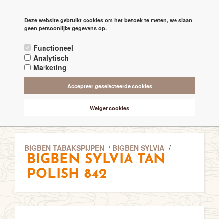
PAGINA'S
Deze website gebruikt cookies om het bezoek te meten, we slaan

check
geen persoonlijke gegevens op.
RECHTSTREEKS VAN DE 'MAKERS'
Functioneel
check
ALTIJD BESCHIKBAAR 24/7
Analytisch
Marketing
check
ONLINE VEILIG & SNEL BETALEN
Accepteer geselecteerde cookies
check
VANAF € 75,- GRATIS BEZORGING (NL-BE)
Weiger cookies
BIGBEN TABAKSPIJPEN
/
BIGBEN SYLVIA
/
BIGBEN SYLVIA TAN
POLISH 842