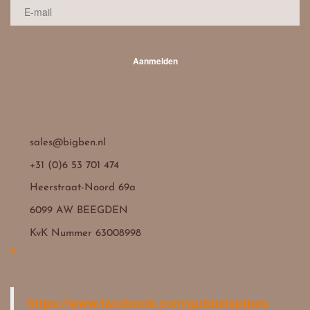
Aanmelden

sales@bigben.nl

+31 (0)6 53 701 474

Heerstraat-Noord 69a
6099 AW BEEGDEN

KvK Nummer 63008998
https://www.facebook.com/gubbelspipes